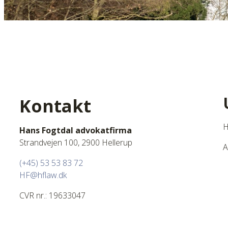
Kontakt
H
Hans Fogtdal advokatfirma
Strandvejen 100, 2900 Hellerup
A
(+45) 53 53 83 72
HF@hflaw.dk
CVR nr.: 19633047