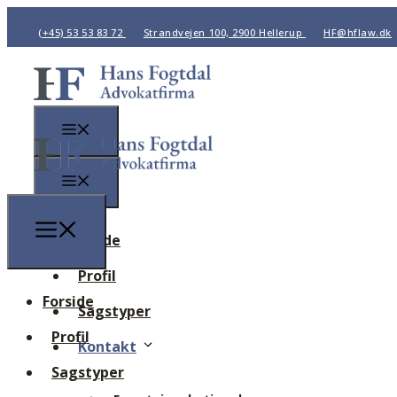
(+45) 53 53 83 72
Strandvejen 100, 2900 Hellerup
HF@hflaw.dk
Forside
Profil
Forside
Sagstyper
Profil
Kontakt
Sagstyper