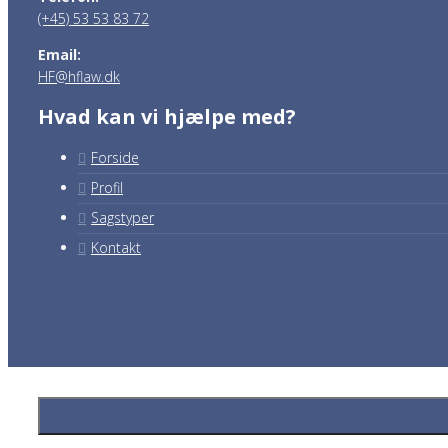
(+45) 53 53 83 72
Email:
HF@hflaw.dk
Hvad kan vi hjælpe med?
Forside
Profil
Sagstyper
Kontakt