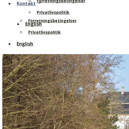
Forretningsbetingelser
Kontakt
Privatlivspolitik
Forretningsbetingelser
English
Privatlivspolitik
English