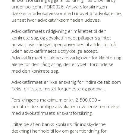
ansvarsforsikring og garantiordning hos CNA/Hardy,
under policenr. FOR0026. Ansvarsforsikringen
dækker al advokatvirksomhed udøvet af advokaterne,
uanset hvor advokatvirksomheden udøves.
Advokatfirmaets rådgivning er målrettet til den
konkrete sag, og advokatfirmaet påtager sig intet
ansvar, hvis rådgivningen anvendes til andet formål
uden advokatfirmaets udtrykkelige accept.
Advokatfirmaet er alene ansvarlig over for klienten og
alene for den rådgivning, der er ydet i forbindelse
med den konkrete sag.
Advokatfirmaet er ikke ansvarlig for indirekte tab som
f.eks. driftstab, mistet fortjeneste og goodwill.
Forsikringens maksimum er kr. 2.500.000 –
omfattende samtlige advokater i overensstemmelse
med advokatfirmaets ansvarsforsikring.
I tilfælde af en banks konkurs får indskyderne
dækning i henhold til lov om garantiordning for