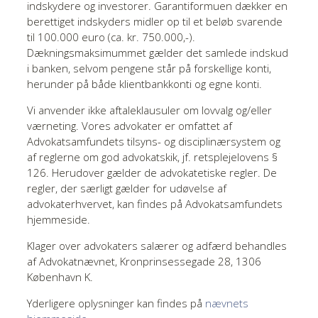
indskydere og investorer. Garantiformuen dækker en
berettiget indskyders midler op til et beløb svarende
til 100.000 euro (ca. kr. 750.000,-).
Dækningsmaksimummet gælder det samlede indskud
i banken, selvom pengene står på forskellige konti,
herunder på både klientbankkonti og egne konti.
Vi anvender ikke aftaleklausuler om lovvalg og/eller
værneting. Vores advokater er omfattet af
Advokatsamfundets tilsyns- og disciplinærsystem og
af reglerne om god advokatskik, jf. retsplejelovens §
126. Herudover gælder de advokatetiske regler. De
regler, der særligt gælder for udøvelse af
advokaterhvervet, kan findes på Advokatsamfundets
hjemmeside.
Klager over advokaters salærer og adfærd behandles
af Advokatnævnet, Kronprinsessegade 28, 1306
København K.
Yderligere oplysninger kan findes på
nævnets