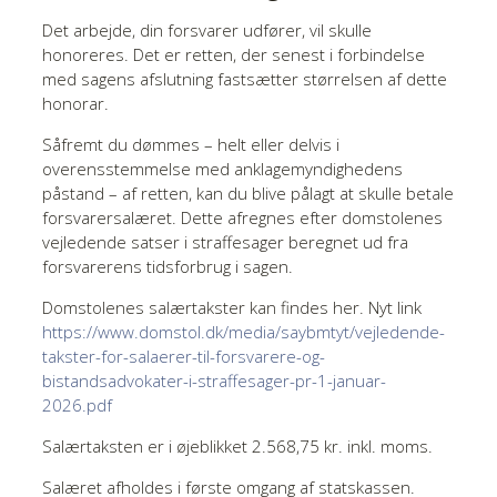
Det arbejde, din forsvarer udfører, vil skulle
honoreres. Det er retten, der senest i forbindelse
med sagens afslutning fastsætter størrelsen af dette
honorar.
Såfremt du dømmes – helt eller delvis i
overensstemmelse med anklagemyndighedens
påstand – af retten, kan du blive pålagt at skulle betale
forsvarersalæret. Dette afregnes efter domstolenes
vejledende satser i straffesager beregnet ud fra
forsvarerens tidsforbrug i sagen.
Domstolenes salærtakster kan findes her. Nyt link
https://www.domstol.dk/media/saybmtyt/vejledende-
takster-for-salaerer-til-forsvarere-og-
bistandsadvokater-i-straffesager-pr-1-januar-
2026.pdf
Salærtaksten er i øjeblikket 2.568,75 kr. inkl. moms.
Salæret afholdes i første omgang af statskassen.