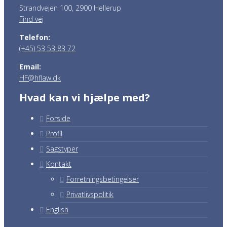
Strandvejen 100, 2900 Hellerup
Find vej
Telefon:
(+45) 53 53 83 72
Email:
HF@hflaw.dk
Hvad kan vi hjælpe med?
Forside
Profil
Sagstyper
Kontakt
Forretningsbetingelser
Privatlivspolitik
English