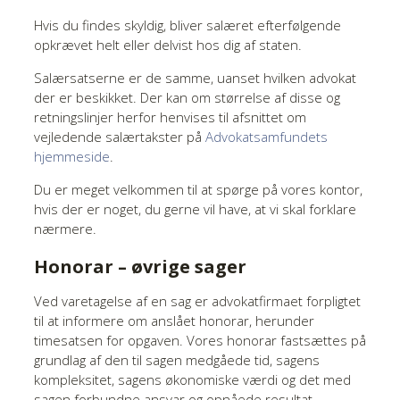
Hvis du findes skyldig, bliver salæret efterfølgende
opkrævet helt eller delvist hos dig af staten.
Salærsatserne er de samme, uanset hvilken advokat
der er beskikket. Der kan om størrelse af disse og
retningslinjer herfor henvises til afsnittet om
vejledende salærtakster på
Advokatsamfundets
hjemmeside
.
Du er meget velkommen til at spørge på vores kontor,
hvis der er noget, du gerne vil have, at vi skal forklare
nærmere.
Honorar – øvrige sager
Ved varetagelse af en sag er advokatfirmaet forpligtet
til at informere om anslået honorar, herunder
timesatsen for opgaven. Vores honorar fastsættes på
grundlag af den til sagen medgåede tid, sagens
kompleksitet, sagens økonomiske værdi og det med
sagen forbundne ansvar og opnåede resultat.