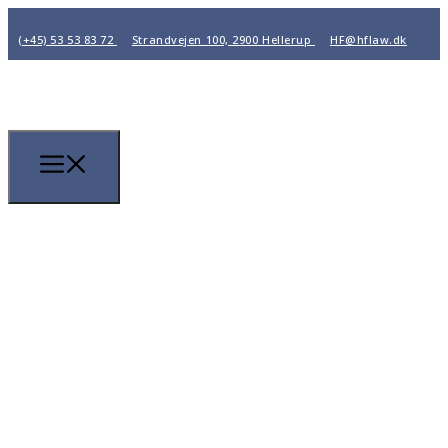
(+45) 53 53 83 72
Strandvejen 100, 2900 Hellerup
HF@hflaw.dk